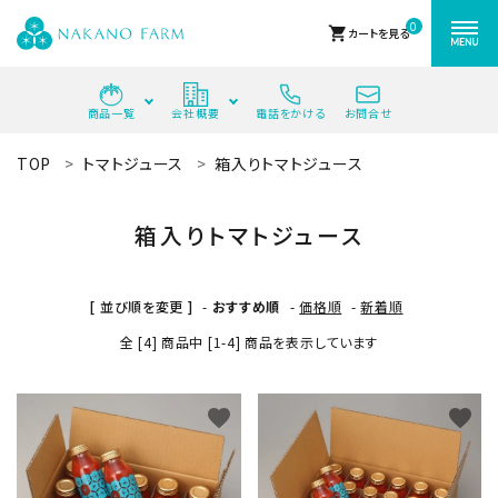
0
shopping_cart
カートを見る
商品一覧
会社概要
電話をかける
お問合せ
ACCOUNT MENU
TOP
トマトジュース
箱入りトマトジュース
ようこそ ゲスト 様
箱入りトマトジュース
meeting_room
person
ログイン
新規会員登録
[ 並び順を変更 ]
-
おすすめ順
-
価格順
-
新着順
search
全 [4] 商品中 [1-4] 商品を表示しています
最近チェックした商品
favorite
favorite
中野ファームの商品