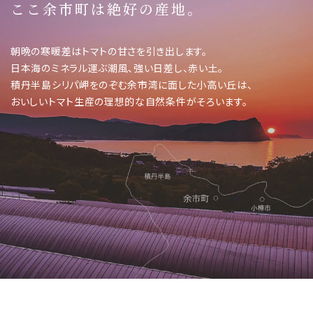
ここ余市町は絶好の産地。
朝晩の寒暖差はトマトの⽢さを引き出します。
日本海のミネラル運ぶ潮⾵、強い日差し、⾚い⼟。
積丹半島シリパ岬をのぞむ余市湾に⾯した⼩⾼い丘は、
おいしいトマト生産の理想的な⾃然条件がそろいます。