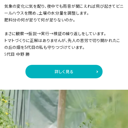
気象の変化に気を配り、夜中でも雨音が聞こえれば飛び起きてビニ
ールハウスを閉め、土壌の水分量を調整します。
肥料分の何が足りて何が足りないのか。
まさに観察→仮説→実行→検証の繰り返しをしています。
トマトづくりに正解はありませんが、先人の苦労で切り開かれたこ
の丘の畑を5代目の私も守りつづけています。
代目 中野 勝
5
詳しく見る