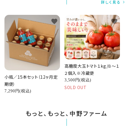
詳しく見る
favorite
favorite
高糖度大玉トマト１kg/８～１
２個入※冷蔵便
小瓶／15本セット（12ヶ月定
3,500円(税込)
期便）
SOLD OUT
7,290円(税込)
もっと、もっと、中野ファーム