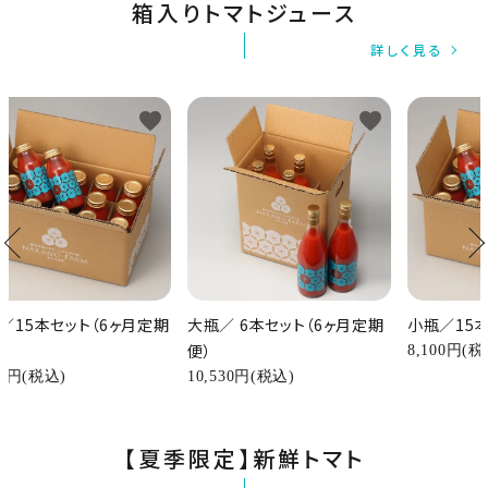
箱入りトマトジュース
詳しく見る
favorite
favorite
／15本セット（6ヶ月定期
大瓶／ 6本セット（6ヶ月定期
小瓶／15
便）
8,100円(税
90円(税込)
10,530円(税込)
【夏季限定】新鮮トマト