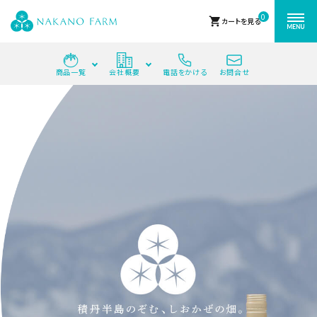
0
shopping_cart
カートを見る
商品一覧
会社概要
電話をかける
お問合せ
ACCOUNT MENU
ようこそ ゲスト 様
meeting_room
person
ログイン
新規会員登録
search
最近チェックした商品
中野ファームの商品