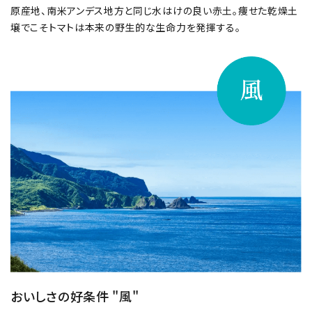
原産地、南⽶アンデス地⽅と同じ⽔はけの良い⾚⼟。痩せた乾燥⼟
壌でこそトマトは本来の野⽣的な生命力を発揮する。
おいしさの好条件 "風"