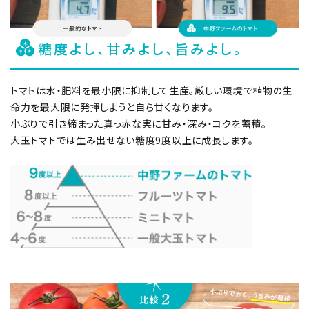
糖度よし、甘みよし、旨みよし。
トマトは⽔・肥料を最⼩限に抑制して生産。厳しい環境で植物の⽣
命⼒を最⼤限に発揮しようと自ら甘くなります。
小ぶりで引き締まった真っ⾚な実に⽢み・深み・コクを蓄積。
⼤⽟トマトでは生み出せない糖度9度以上に成⻑します。