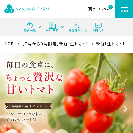
0
shopping_cart
カートを見る
商品一覧
会社概要
電話をかける
お問合せ
ACCOUNT MENU
TOP
【７月から９月限定】新鮮！生トマト！
新鮮！生トマト！
ようこそ ゲスト 様
meeting_room
person
ログイン
新規会員登録
search
最近チェックした商品
中野ファームの商品