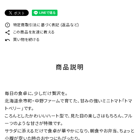
特定商取引法に基づく表記 (返品など)
error_outline
この商品を友達に教える
share
買い物を続ける
undo
商品説明
毎日の食卓に、少しだけ贅沢を。
北海道余市町・中野ファームで育てた、甘みの強いミニトマト「トマ
トベリー」です。
ころんとしたかわいいハート型で、見た目の楽しさはもちろん、フル
ーツのような甘さが特徴です。
サラダに添えるだけで食卓が華やかになり、朝食やお弁当、ちょっと
小腹が空いた時のおやつにもぴったり。